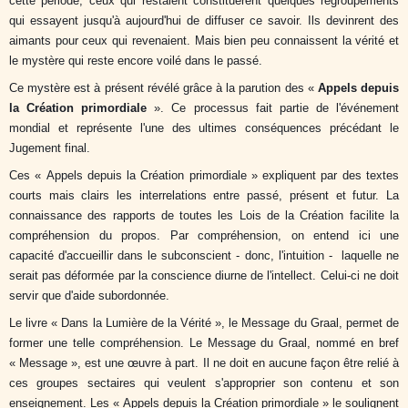
cette période, ceux qui restaient constituèrent quelques regroupements
qui essayent jusqu'à aujourd'hui de diffuser ce savoir. Ils devinrent des
aimants pour ceux qui revenaient. Mais bien peu connaissent la vérité et
le mystère qui reste encore voilé dans le passé.
Ce mystère est à présent révélé grâce à la parution des «
Appels depuis
la Création primordiale
». Ce processus fait partie de l'événement
mondial et représente l'une des ultimes conséquences précédant le
Jugement final.
Ces « Appels depuis la Création primordiale » expliquent par des textes
courts mais clairs les interrelations entre passé, présent et futur. La
connaissance des rapports de toutes les Lois de la Création facilite la
compréhension du propos. Par compréhension, on entend ici une
capacité d'accueillir dans le subconscient - donc, l'intuition - laquelle ne
serait pas déformée par la conscience diurne de l'intellect. Celui-ci ne doit
servir que d'aide subordonnée.
Le livre « Dans la Lumière de la Vérité », le Message du Graal, permet de
former une telle compréhension. Le Message du Graal, nommé en bref
« Message », est une œuvre à part. Il ne doit en aucune façon être relié à
ces groupes sectaires qui veulent s'approprier son contenu et son
enseignement. Les « Appels depuis la Création primordiale » le soulignent