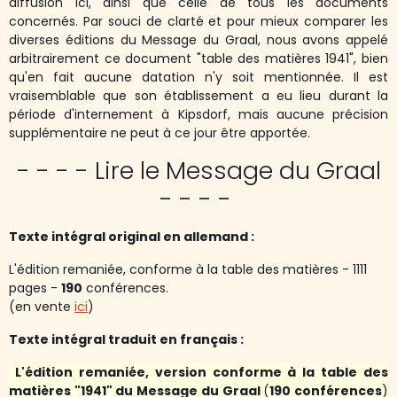
diffusion ici, ainsi que celle de tous les documents
concernés. Par souci de clarté et pour mieux comparer les
diverses éditions du Message du Graal, nous avons appelé
arbitrairement ce document "table des matières 1941", bien
qu'en fait aucune datation n'y soit mentionnée. Il est
vraisemblable que son établissement a eu lieu durant la
période d'internement à Kipsdorf, mais aucune précision
supplémentaire ne peut à ce jour être apportée.
- - - - Lire le Message du Graal
- - - -
Texte intégral original en allemand :
L'édition remaniée, conforme à la table des matières - 1111
pages -
190
conférences.
(en vente
ici
)
Texte intégral traduit en français :
L'édition remaniée,
version conforme à la table des
matières "1941" du Message du Graal
(
190 conférences
)