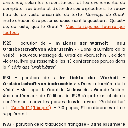
existence, selon les circonstances et les événements, de
compléter ses écrits et d'étendre ses explications. Le sous-
titre de ce vaste ensemble de texte "
Message du Graal
"
incite chacun à se poser sérieusement la question : "Qu'est-
ce, au juste, que le Graal ?"
Voici la réponse fournie par
l'auteur.
1926 - parution de «
Im Lichte der Warheit - neu
Gralsbotschaft von Abdruschin
»
«
Dans la Lumière de la
Vérité – Nouveau Message du Graal de Abdruschin ». édition
violette, livre qui rassemble les 43 conférences parues dans
e
la
1
série des "Gralsblätter"
.
1931 - parution de «
Im Lichte der Warheit -
Gralsbotschaft von Abdruschin
»
«
Dans la Lumière de la
Vérité – Message du Graal de Abdruschin » Grande édition.
Aux conférences de l'édition de 1926 s'ajoute un choix de
conférences nouvelles, parues dans les revues "Gralsblätter"
et
"Der Ruf" ("L'Appel")
. - 710 pages, 91 conférences et un
supplément.
1933 - parution de la traduction française
«
Dans la Lumière